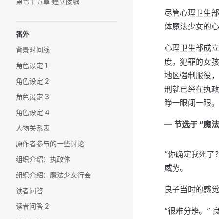
第七十五章 建立接触
尽管心理卫生部
体魔法少女的心
番外
心理卫生部成立
背景时间线
度。犯罪的女孩
角色设定 1
地区强制服役，
角色设定 2
刑就已经在执政
角色设定 3
睁一眼闭一眼。
角色设定 4
— 节选于 “
人物关系表
原作者参与的一些讨论
“你确定我死了
组织介绍：执政体
威势。
组织介绍：魔法少女行会
良子当时的感觉
读者问答
读者问答 2
“很难分辨。”