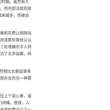
化时期。虽然有人
。而内部法庭则是
越来越多，而被迫
难和花费让刚刚站
改造那些曾经公认
①处境确也令人同
沾了太多血腥，纵
虽然相比长期监禁来
观存在的另一种需
拉上个读心者，或
们闭嘴。很快，人
会就投票设立了一