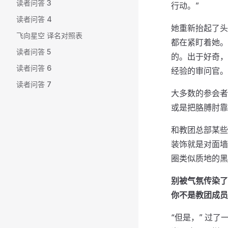
读者问答 3
行动。”
读者问答 4
她重新抬起了头
飞向星空 译名对照表
都在紧盯着她。
读者问答 5
的。出于好奇，
读者问答 6
经验的审问官。
读者问答 7
大多数的参会者
或是把胳膊肘靠
和教团总部某些
装饰就是对面墙
圈类似质地的黑
别被气氛传染了
你不是教团成员
“但是，” 过