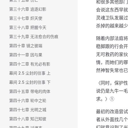
和很多其他部门
第三十六章 追逐幻影
会说这东西早就
灵魂卫队发展过
第三十七章 炽天使
杀掉的越来越少
第三十八章 把握今天
第三十九章 无法愈合的伤痕
随着内部法庭将
第四十章 镜之彼端
稳脚跟的行会开
无可救药的家伙
第四十一章 因与果
情，而她们的罪
第四十二章 有光必有影
然神智失常也已
幕间 2.5 尘封的往事 上
幕间 2.5 尘封的往事 下
〈同时，保护性
说仍是九牛一毛
第四十五章 带电的肉体
求。〉①
第四十六章 轮中之轮
第四十七章 光明之城
最初的改造尝试
第四十八章 知己知彼
者从外面找几个
们就意识到了光
第四十九章 过渡态