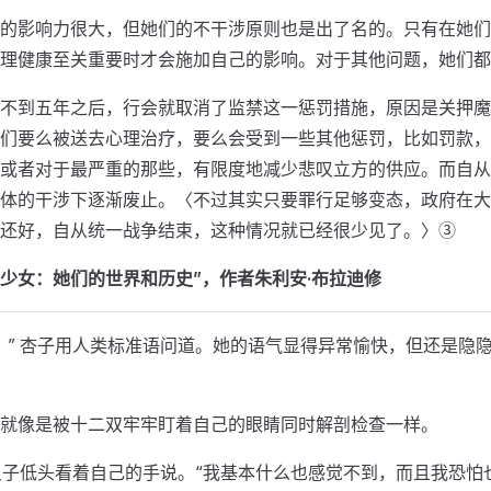
的影响力很大，但她们的不干涉原则也是出了名的。只有在她们
理健康至关重要时才会施加自己的影响。对于其他问题，她们都
不到五年之后，行会就取消了监禁这一惩罚措施，原因是关押魔
们要么被送去心理治疗，要么会受到一些其他惩罚，比如罚款，
或者对于最严重的那些，有限度地减少悲叹立方的供应。而自从
体的干涉下逐渐废止。〈不过其实只要罪行足够变态，政府在大
还好，自从统一战争结束，这种情况就已经很少见了。〉③
魔法少女：她们的世界和历史”，作者朱利安·布拉迪修
？” 杏子用人类标准语问道。她的语气显得异常愉快，但还是隐
就像是被十二双牢牢盯着自己的眼睛同时解剖检查一样。
 良子低头看着自己的手说。“我基本什么也感觉不到，而且我恐怕