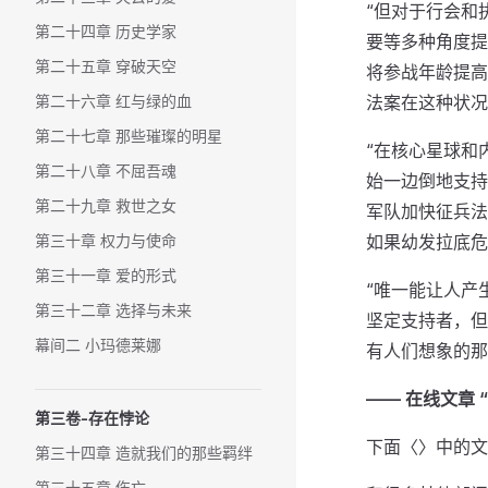
“但对于行会和
第二十四章 历史学家
要等多种角度提
第二十五章 穿破天空
将参战年龄提高
第二十六章 红与绿的血
法案在这种状况
第二十七章 那些璀璨的明星
“在核心星球和
第二十八章 不屈吾魂
始一边倒地支持
第二十九章 救世之女
军队加快征兵法
第三十章 权力与使命
如果幼发拉底危
第三十一章 爱的形式
“唯一能让人产
第三十二章 选择与未来
坚定支持者，但
幕间二 小玛德莱娜
有人们想象的那
—— 在线文章
第三卷-存在悖论
下面〈〉中的文
第三十四章 造就我们的那些羁绊
第三十五章 伤亡