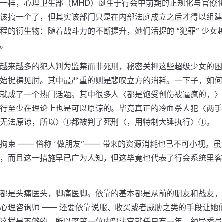
一样，心理卫生部（MHD）诞生于行会中前期的正规化与官僚
该搞一个了，但其实该部门只是在内部法庭成立之后才得以组建
程的衍生物：随着战斗力的不断提升，她们活捉的 “犯罪” 少女
。
越来越多的犯人判为监禁而非死刑，秘密关押这些超级少女的困
始捉襟见肘。其中最严重的则是悲叹立方的消耗。一下子，如何
就成了一个热门话题。其中很多人〈都是饱受创伤被逼疯的，〉
行至少在理论上也是可以原谅的。毕竟真正的冷血杀人犯〈两手
无法原谅，所以〉①都被判了死刑〈，用特制大锤执行〉①。
拘束 —— 俗称 “做朋友”—— 带来的资源消耗也已不可小视。
，而且这一措施早已广为人知，但这毕竟也代表了行会系统里客
都是头痛医头，脚痛医脚。依靠的基本都是从前的朋友和战友，
心理咨询师 —— 还要依靠说服、收买或者威胁之类的手段让她
这样是不够的。所以离第一位内部法官就任只有一年，领导委员