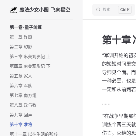
魔法少女小圆-飞向星空
搜索
Ctrl K
Skip to content
Sidebar Navigation
第一卷-量子纠缠
第十章 
第一章 许愿
第二章 幻影
“军训开始的初
第三章 麻美观影记 上
的短短时间里交
第四章 麻美观影记 下
导师见个面。而
第五章 家人
一种必需，也是
第六章 军队
一定和从前判若
第七章 南方组
……
第八章 政与教
第九章 回声
“在战争早期那
训练个两三天就
第十章 准将
伤亡。灭绝的恐
第十一章 以往生活的残骸