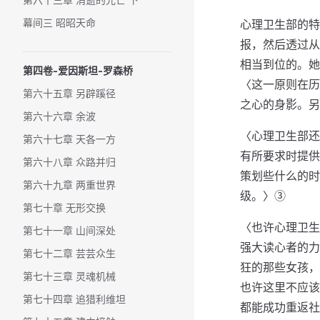
幕间三 昭昭天命
心理卫生部的特
报，然后透过从
相当到位的。她
第四卷-爱因斯坦-罗森桥
〈这一原则在历
第六十五章 另辟蹊径
之心的身影。另
第六十六章 余波
〈心理卫生部还
第六十七章 天各一方
有所要求时提供
第六十八章 众路并归
策划些什么的时
第六十九章 两重世界
级。〉③
第七十章 无形交换
〈也许心理卫生
第七十一章 山间深处
强大读心者的力
第七十二章 芸芸众生
狂的那些女孩，
第七十三章 灵魂机械
也许这里不应该
第七十四章 追猎利维坦
都能成功重返社