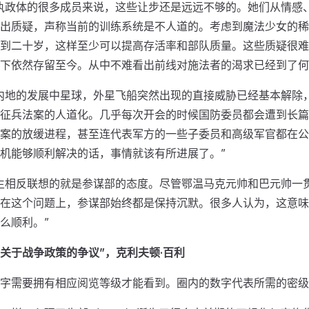
执政体的很多成员来说，这些让步还是远远不够的。她们从情感
出质疑，声称当前的训练系统是不人道的。考虑到魔法少女的稀
到二十岁，这样至少可以提高存活率和部队质量。这些质疑很难
下依然存留至今。从中不难看出前线对施法者的渴求已经到了何
内地的发展中星球，外星飞船突然出现的直接威胁已经基本解除
征兵法案的人道化。几乎每次开会的时候国防委员都会遭到长篇
案的放缓进程，甚至连代表军方的一些子委员和高级军官都在公
机能够顺利解决的话，事情就该有所进展了。”
生相反联想的就是参谋部的态度。尽管鄂温马克元帅和巴元帅一
在这个问题上，参谋部始终都是保持沉默。很多人认为，这意味
么顺利。”
 “关于战争政策的争议”，克利夫顿·百利
字需要拥有相应阅览等级才能看到。圈内的数字代表所需的密级