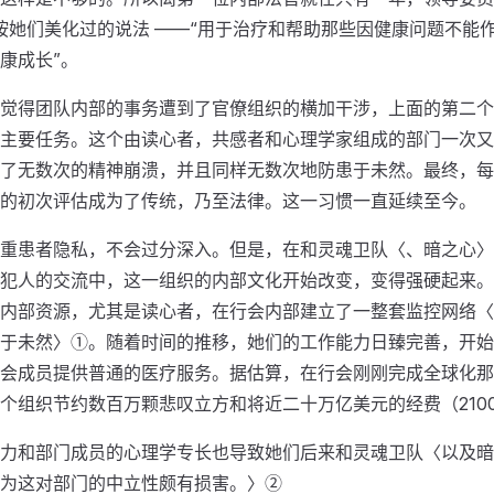
 按她们美化过的说法 ——“用于治疗和帮助那些因健康问题不能
康成长”。
觉得团队内部的事务遭到了官僚组织的横加干涉，上面的第二个
主要任务。这个由读心者，共感者和心理学家组成的部门一次又
了无数次的精神崩溃，并且同样无数次地防患于未然。最终，每
的初次评估成为了传统，乃至法律。这一习惯一直延续至今。
重患者隐私，不会过分深入。但是，在和灵魂卫队〈、暗之心〉
犯人的交流中，这一组织的内部文化开始改变，变得强硬起来。
内部资源，尤其是读心者，在行会内部建立了一整套监控网络〈
于未然〉①。随着时间的推移，她们的工作能力日臻完善，开始
会成员提供普通的医疗服务。据估算，在行会刚刚完成全球化那
个组织节约数百万颗悲叹立方和将近二十万亿美元的经费（2100
力和部门成员的心理学专长也导致她们后来和灵魂卫队〈以及暗
为这对部门的中立性颇有损害。〉②