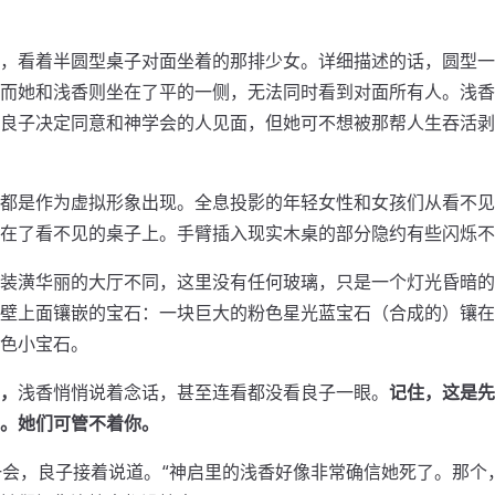
，看着半圆型桌子对面坐着的那排少女。详细描述的话，圆型一
而她和浅香则坐在了平的一侧，无法同时看到对面所有人。浅香
良子决定同意和神学会的人见面，但她可不想被那帮人生吞活剥
都是作为虚拟形象出现。全息投影的年轻女性和女孩们从看不见
在了看不见的桌子上。手臂插入现实木桌的部分隐约有些闪烁不
装潢华丽的大厅不同，这里没有任何玻璃，只是一个灯光昏暗的
壁上面镶嵌的宝石：一块巨大的粉色星光蓝宝石（合成的）镶在
色小宝石。
，
浅香悄悄说着念话，甚至连看都没看良子一眼。
记住，这是先
。她们可管不着你。
了一会，良子接着说道。“神启里的浅香好像非常确信她死了。那个