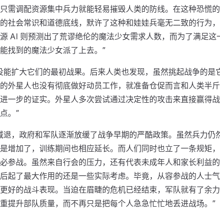
只需调配资源集中兵力就能轻易摧毁人类的防线。在这种恐慌的
的社会常识和道德底线，默许了这种和娃娃兵毫无二致的行为，
源 AI 则预测出了荒谬绝伦的魔法少女需求人数，而为了满足这
能找到的魔法少女派了上去。”
没能扩大它们的最初战果。后来人类也发现，虽然挑起战争的是
的外星人也没有彻底做好动员工作，就准备仓促而言和人类半斤
进一步的证实。外星人多次尝试通过决定性的攻击来直接赢得战
点。”
减退，政府和军队逐渐放缓了战争早期的严酷政策。虽然兵力仍
是增加了，训练期间也相应延长。而人们同时也立了一条规矩，
必参战。虽然来自行会的压力，还有代表未成年人和家长利益的
后起了最大作用的还是一些实际考虑。毕竟，从容参战的人士气
更好的战斗表现。当迫在眉睫的危机已经结束，军队就有了余力
重提升部队质量，而不再只是把每个人急急忙忙地丢进战场。”