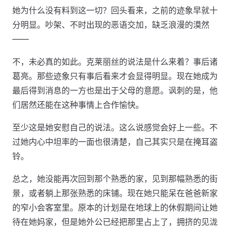
她为什么没有料到这一切？回头看来，之前的迹象早就十
分明显。吵架、不时出现的恶语交加，缺乏浪漫的漠然
——
不，未必真的如此。克莱丽丝的说法是什么来着？事后诸
葛亮。那些迹象只有事后看来才会显得明显。现在她成为
最后得到消息的一方也是出于父母的意愿。讽刺的是，他
们居然还能在这种事情上合作愉快。
至少这是她安慰自己的说法。这么说感觉会好上一些。不
过她内心中坦率的一面也很清楚，自己其实只是在掩耳盗
铃。
总之，她没能再次回到那个熟悉的家，见到那幅熟悉的街
景，或者躺上那张熟悉的床铺。现在她只能呆在爸爸新家
的窄小会客室里。原本的计划是在地球上的休假期间让她
待在她妈家，但是她外公已经把那里占上了，拥挤的见泷