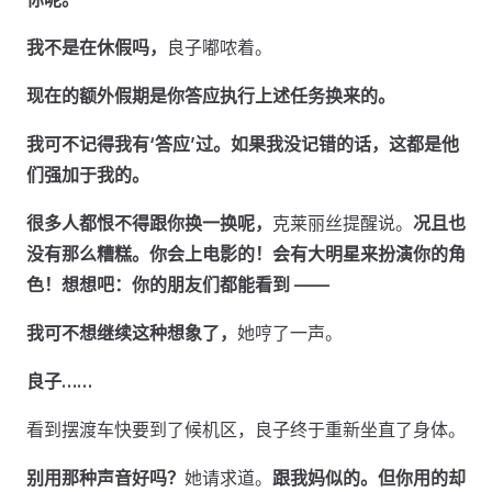
我不是在休假吗，
良子嘟哝着。
现在的额外假期是你答应执行上述任务换来的。
我可不记得我有‘答应’过。如果我没记错的话，这都是他
们强加于我的。
很多人都恨不得跟你换一换呢，
克莱丽丝提醒说。
况且也
没有那么糟糕。你会上电影的！会有大明星来扮演你的角
色！想想吧：你的朋友们都能看到 ——
我可不想继续这种想象了，
她哼了一声。
良子……
看到摆渡车快要到了候机区，良子终于重新坐直了身体。
别用那种声音好吗？
她请求道。
跟我妈似的。但你用的却