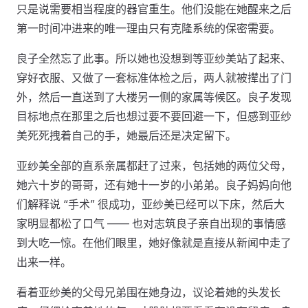
只是说需要相当程度的器官重生。他们没能在她醒来之后
第一时间冲进来的唯一理由只有克隆系统的保密需要。
良子全然忘了此事。所以她也没想到等亚纱美站了起来、
穿好衣服、又做了一套标准体检之后，两人就被撵出了门
外，然后一直送到了大楼另一侧的家属等候区。良子发现
目标地点在那里之后也想过要不要回避一下，但感到亚纱
美死死拽着自己的手，她最后还是决定留下。
亚纱美全部的直系亲属都赶了过来，包括她的两位父母，
她六十岁的哥哥，还有她十一岁的小弟弟。良子妈妈向他
们解释说 “手术” 很成功，亚纱美已经可以下床，然后大
家明显都松了口气 —— 也对志筑良子亲自出现的事情感
到大吃一惊。在他们眼里，她好像就是直接从新闻中走了
出来一样。
看着亚纱美的父母兄弟围在她身边，议论着她的头发长