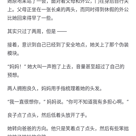
她原地呆站了一会，面对着父母和外公，门在身后自行关
上。父母正坐在一张长桌的两头，而同时得到休假的外公
比她回来得早了一些。
其实只过了两周，但是 ——
接着，意识到自己已经到了安全地点，她关上了那个伪装
模块。
“妈妈！” 她大叫一声抱了上去，音量甚至超过了自己的
预想。
两人拥抱良久，妈妈用手指梳理着她的头发。
“我一直很想你，” 妈妈说。“你可不知道我有多担心啊。”
良子点了点头，然后低着头放开了手。
她转向爸爸的方向。他只是笑着点了点头，然后有些笨拙