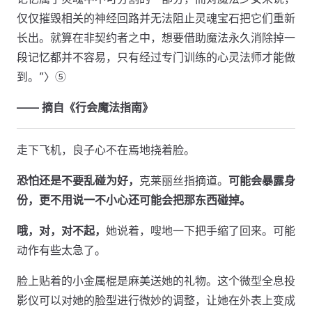
仅仅摧毁相关的神经回路并无法阻止灵魂宝石把它们重新
长出。就算在非契约者之中，想要借助魔法永久消除掉一
段记忆都并不容易，只有经过专门训练的心灵法师才能做
到。”〉⑤
—— 摘自《行会魔法指南》
走下飞机，良子心不在焉地挠着脸。
恐怕还是不要乱碰为好，
克莱丽丝指摘道。
可能会暴露身
份，更不用说一不小心还可能会把那东西碰掉。
哦，对，对不起，
她说着，嗖地一下把手缩了回来。可能
动作有些太急了。
脸上贴着的小金属棍是麻美送她的礼物。这个微型全息投
影仪可以对她的脸型进行微妙的调整，让她在外表上变成