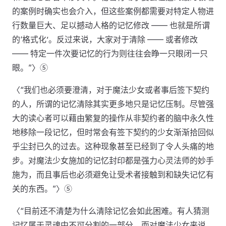
的案例时确实也会介入，但这些案例都需要对特定人物进
行数量巨大、足以撼动人格的记忆修改 —— 也就是所谓
的‘格式化’。反过来说，大家对于清除 —— 或者修改
—— 特定一件次要记忆的行为则往往会睁一只眼闭一只
眼。”〉⑤
〈“我们也必须要澄清，对于魔法少女或者事后签下契约
的人，所谓的记忆清除其实更多地只是记忆压制。尽管强
大的读心者可以藉由繁复的操作从非契约者的脑中永久性
地移除一段记忆，但时常会有签下契约的少女渐渐拾回似
乎尘封已久的过去。这种现象甚至已经到了令人头痛的地
步。对魔法少女施加的记忆封印都是强力心灵法师的妙手
施为，而且事后也必须避免让受术者接触到和缺失记忆有
关的东西。”〉⑤
〈“目前还不清楚为什么清除记忆会如此困难。有人猜测
记忆属于灵魂中不可分割的一部分，而对魔法少女来说，