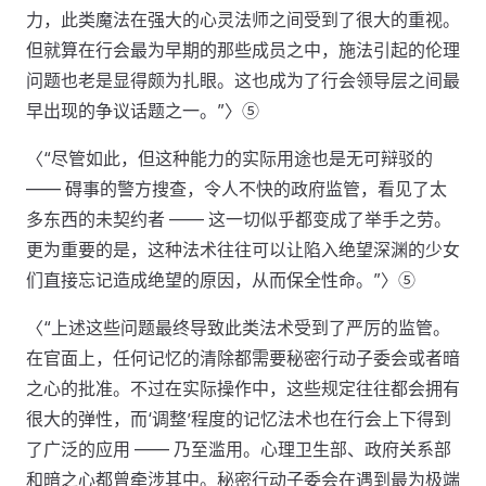
力，此类魔法在强大的心灵法师之间受到了很大的重视。
但就算在行会最为早期的那些成员之中，施法引起的伦理
问题也老是显得颇为扎眼。这也成为了行会领导层之间最
早出现的争议话题之一。”〉⑤
〈“尽管如此，但这种能力的实际用途也是无可辩驳的
—— 碍事的警方搜查，令人不快的政府监管，看见了太
多东西的未契约者 —— 这一切似乎都变成了举手之劳。
更为重要的是，这种法术往往可以让陷入绝望深渊的少女
们直接忘记造成绝望的原因，从而保全性命。”〉⑤
〈“上述这些问题最终导致此类法术受到了严厉的监管。
在官面上，任何记忆的清除都需要秘密行动子委会或者暗
之心的批准。不过在实际操作中，这些规定往往都会拥有
很大的弹性，而‘调整’程度的记忆法术也在行会上下得到
了广泛的应用 —— 乃至滥用。心理卫生部、政府关系部
和暗之心都曾牵涉其中。秘密行动子委会在遇到最为极端