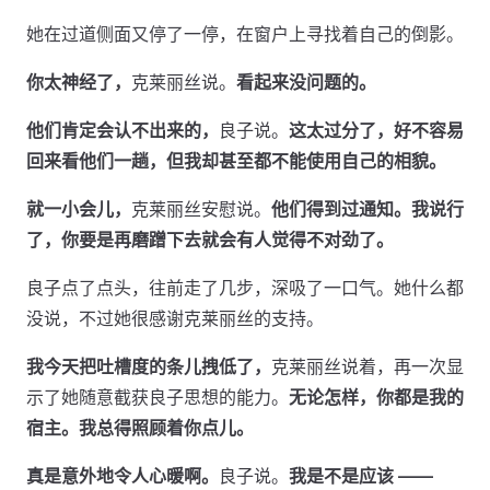
她在过道侧面又停了一停，在窗户上寻找着自己的倒影。
你太神经了，
克莱丽丝说。
看起来没问题的。
他们肯定会认不出来的，
良子说。
这太过分了，好不容易
回来看他们一趟，但我却甚至都不能使用自己的相貌。
就一小会儿，
克莱丽丝安慰说。
他们得到过通知。我说行
了，你要是再磨蹭下去就会有人觉得不对劲了。
良子点了点头，往前走了几步，深吸了一口气。她什么都
没说，不过她很感谢克莱丽丝的支持。
我今天把吐槽度的条儿拽低了，
克莱丽丝说着，再一次显
示了她随意截获良子思想的能力。
无论怎样，你都是我的
宿主。我总得照顾着你点儿。
真是意外地令人心暖啊。
良子说。
我是不是应该 ——