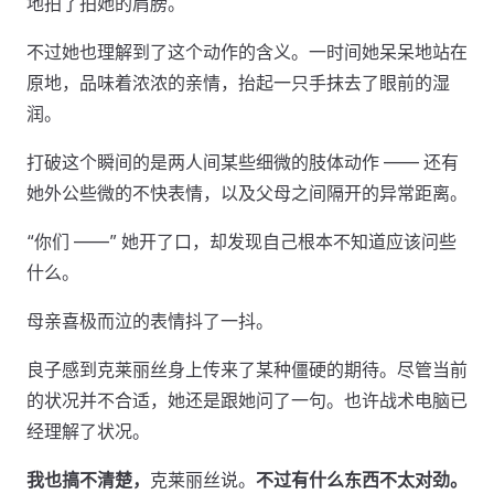
地拍了拍她的肩膀。
不过她也理解到了这个动作的含义。一时间她呆呆地站在
原地，品味着浓浓的亲情，抬起一只手抹去了眼前的湿
润。
打破这个瞬间的是两人间某些细微的肢体动作 —— 还有
她外公些微的不快表情，以及父母之间隔开的异常距离。
“你们 ——” 她开了口，却发现自己根本不知道应该问些
什么。
母亲喜极而泣的表情抖了一抖。
良子感到克莱丽丝身上传来了某种僵硬的期待。尽管当前
的状况并不合适，她还是跟她问了一句。也许战术电脑已
经理解了状况。
我也搞不清楚，
克莱丽丝说。
不过有什么东西不太对劲。