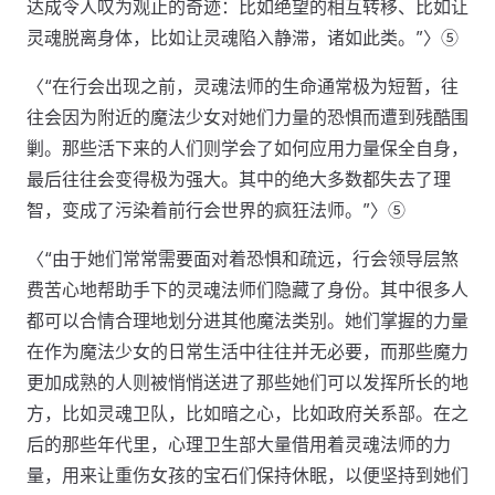
达成令人叹为观止的奇迹：比如绝望的相互转移、比如让
灵魂脱离身体，比如让灵魂陷入静滞，诸如此类。”〉⑤
〈“在行会出现之前，灵魂法师的生命通常极为短暂，往
往会因为附近的魔法少女对她们力量的恐惧而遭到残酷围
剿。那些活下来的人们则学会了如何应用力量保全自身，
最后往往会变得极为强大。其中的绝大多数都失去了理
智，变成了污染着前行会世界的疯狂法师。”〉⑤
〈“由于她们常常需要面对着恐惧和疏远，行会领导层煞
费苦心地帮助手下的灵魂法师们隐藏了身份。其中很多人
都可以合情合理地划分进其他魔法类别。她们掌握的力量
在作为魔法少女的日常生活中往往并无必要，而那些魔力
更加成熟的人则被悄悄送进了那些她们可以发挥所长的地
方，比如灵魂卫队，比如暗之心，比如政府关系部。在之
后的那些年代里，心理卫生部大量借用着灵魂法师的力
量，用来让重伤女孩的宝石们保持休眠，以便坚持到她们