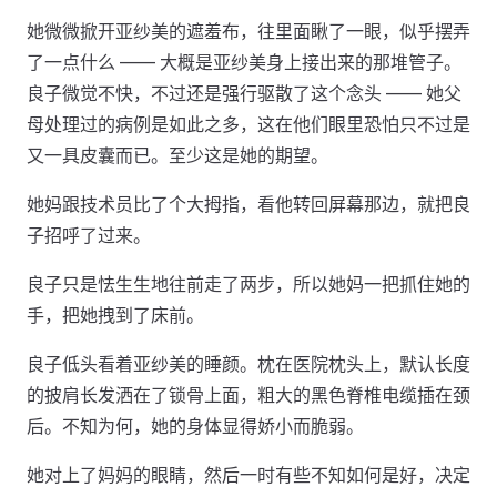
她微微掀开亚纱美的遮羞布，往里面瞅了一眼，似乎摆弄
了一点什么 —— 大概是亚纱美身上接出来的那堆管子。
良子微觉不快，不过还是强行驱散了这个念头 —— 她父
母处理过的病例是如此之多，这在他们眼里恐怕只不过是
又一具皮囊而已。至少这是她的期望。
她妈跟技术员比了个大拇指，看他转回屏幕那边，就把良
子招呼了过来。
良子只是怯生生地往前走了两步，所以她妈一把抓住她的
手，把她拽到了床前。
良子低头看着亚纱美的睡颜。枕在医院枕头上，默认长度
的披肩长发洒在了锁骨上面，粗大的黑色脊椎电缆插在颈
后。不知为何，她的身体显得娇小而脆弱。
她对上了妈妈的眼睛，然后一时有些不知如何是好，决定