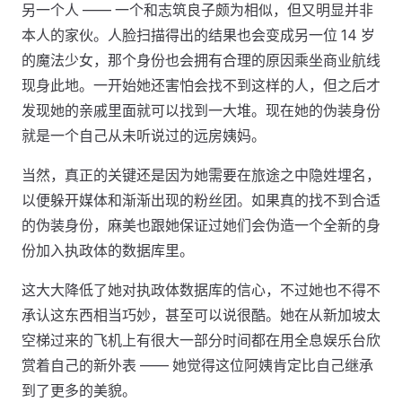
另一个人 —— 一个和志筑良子颇为相似，但又明显并非
本人的家伙。人脸扫描得出的结果也会变成另一位 14 岁
的魔法少女，那个身份也会拥有合理的原因乘坐商业航线
现身此地。一开始她还害怕会找不到这样的人，但之后才
发现她的亲戚里面就可以找到一大堆。现在她的伪装身份
就是一个自己从未听说过的远房姨妈。
当然，真正的关键还是因为她需要在旅途之中隐姓埋名，
以便躲开媒体和渐渐出现的粉丝团。如果真的找不到合适
的伪装身份，麻美也跟她保证过她们会伪造一个全新的身
份加入执政体的数据库里。
这大大降低了她对执政体数据库的信心，不过她也不得不
承认这东西相当巧妙，甚至可以说很酷。她在从新加坡太
空梯过来的飞机上有很大一部分时间都在用全息娱乐台欣
赏着自己的新外表 —— 她觉得这位阿姨肯定比自己继承
到了更多的美貌。