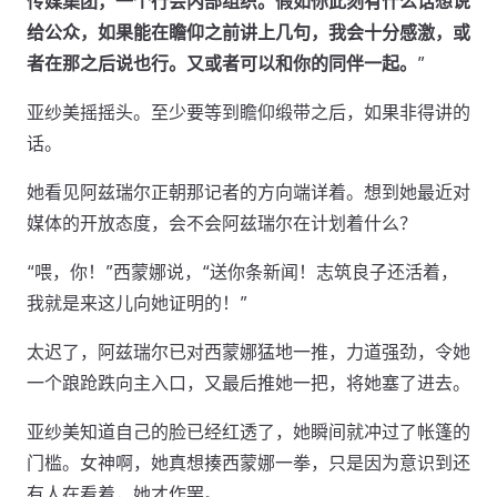
传媒集团，一个行会内部组织。假如你此刻有什么话想说
给公众，如果能在瞻仰之前讲上几句，我会十分感激，或
者在那之后说也行。又或者可以和你的同伴一起。
”
亚纱美摇摇头。至少要等到瞻仰缎带之后，如果非得讲的
话。
她看见阿兹瑞尔正朝那记者的方向端详着。想到她最近对
媒体的开放态度，会不会阿兹瑞尔在计划着什么？
“喂，你！”西蒙娜说，“送你条新闻！志筑良子还活着，
我就是来这儿向她证明的！”
太迟了，阿兹瑞尔已对西蒙娜猛地一推，力道强劲，令她
一个踉跄跌向主入口，又最后推她一把，将她塞了进去。
亚纱美知道自己的脸已经红透了，她瞬间就冲过了帐篷的
门槛。女神啊，她真想揍西蒙娜一拳，只是因为意识到还
有人在看着，她才作罢。