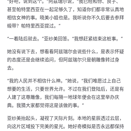
“好吧，说到这个。”阿兹瑞尔说，“我已经和你、良子、
甚至帕特里西亚在一起足够久了，知道你们都非常认真地
相信女神的事。晓美小姐也是。我听说你不久后要去参拜
缎带？帕特里西亚提过。”
“一着陆后就去。”亚纱美回答。“我想赶紧结束这桩事。”
她没有说下去，想看看阿兹瑞尔会说些什么，是表示怀疑
的态度还是会继续追问，但阿兹瑞尔只是朝雕像转过身
去。
“我的人民并不相信什么神。”她说，“我们唯愿过上自己
想要的生活，只要世界允许。不过在我们登陆后，还是有
人建了这尊雕像，我们每隔一地球年便会在这里举办庆
典。我猜大家都觉得这是该做的事。”
亚纱美抬起头，凝视了天际片刻。本地的星辰透过云层，
向这片区域投下完美的星光。她好奇模拟是否永远都保持