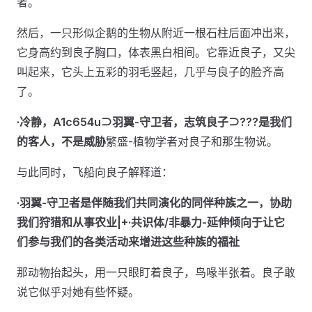
者。
然后，一只形似企鹅的生物从附近一根石柱后面冲出来，
它身高约到良子胸口，体表黑白相间。它靠近良子，又尖
叫起来，它头上五彩的羽毛竖起，几乎与良子的脸齐高
了。
·冷静，A1c654u⊃羽翼-守卫者，志筑良子⊃???是我们
的客人，不是威胁
繁盛-植物学者对良子和那生物说。
与此同时，飞船向良子解释道：
·羽翼-守卫者是伴随我们共同演化的同伴种族之一，协助
我们狩猎和从事农业|+·共识体/非暴力-延伸倾向于让它
们参与我们的各类活动来增进这些种族的福祉
那动物抬起头，用一只眼盯着良子，鸟喙半张着。良子敢
说它似乎对她有些怀疑。