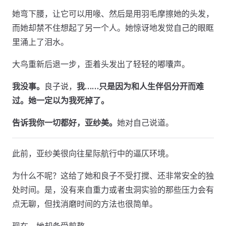
她弯下腰，让它可以用喙、然后是用羽毛摩擦她的头发，
而她却禁不住想起了另一个人。她惊讶地发觉自己的眼眶
里涌上了泪水。
大鸟重新后退一步，歪着头发出了轻轻的嘟囔声。
我没事。
良子说，
我……只是因为和人生伴侣分开而难
过。她一定以为我死掉了。
告诉我你一切都好，亚纱美。
她对自己说道。
此前，亚纱美很向往星际航行中的逼仄环境。
为什么不呢？这给了她和良子不受打搅、还非常安全的独
处时间。是，没有来自重力或者虫洞实验的那些压力会有
点无聊，但找消磨时间的方法也很简单。