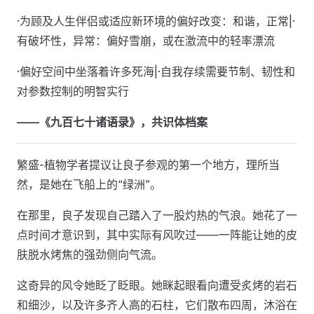
·为顾及人生伴侣或适应新环境的偏好改变：和谐，正常|·
有破坏性，异常：偏好雪崩，或在激流中的轻率漂流
·偏好空间中坐落着许多死海|·自我存续需要节制、韧性和
对参数控制的明智实行
——《九百七十诸语录》，共识体档案
繁盛-植物学者提议让良子参观的第一个地方，理所当
然，是她在飞船上的“绿洲”。
在那里，良子发现自己踏入了一股灼热的气浪。她花了一
点时间才意识到，其中实际有风吹过——一阵能让她的皮
肤脱水烤焦的强劲侧向气流。
这奇异的风令她眨了眨眼。她眯起眼看向遭受炙烤的岩石
和细沙，以及许多齐人高的石柱，它们散布四周，沐浴在