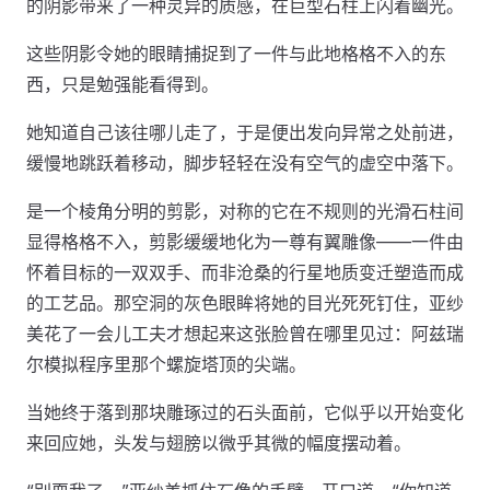
的阴影带来了一种灵异的质感，在巨型石柱上闪着幽光。
这些阴影令她的眼睛捕捉到了一件与此地格格不入的东
西，只是勉强能看得到。
她知道自己该往哪儿走了，于是便出发向异常之处前进，
缓慢地跳跃着移动，脚步轻轻在没有空气的虚空中落下。
是一个棱角分明的剪影，对称的它在不规则的光滑石柱间
显得格格不入，剪影缓缓地化为一尊有翼雕像——一件由
怀着目标的一双双手、而非沧桑的行星地质变迁塑造而成
的工艺品。那空洞的灰色眼眸将她的目光死死钉住，亚纱
美花了一会儿工夫才想起来这张脸曾在哪里见过：阿兹瑞
尔模拟程序里那个螺旋塔顶的尖端。
当她终于落到那块雕琢过的石头面前，它似乎以开始变化
来回应她，头发与翅膀以微乎其微的幅度摆动着。