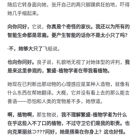
随后它转身面向她，张开自己的两只脚蹼疯狂拍地，吓得
她几乎缩起来。
向你问好，
它说，
你真是个奇怪的家伙。我还以为所有的
智能生命都是思裔。要产生智能的话你不是太小只了吗？
·不，她够大只了
飞船说。
也向你问好。
良子说，礼貌地无视了对她体型的评判，
我
是来这里参观的，繁盛-植物学者在带我看植物。
她现在已判断出那动物的心理感应是某种人造物，就像有
什么东西在帮她翻译。大概，它并没有看上去的那么能言
善语——恐怕和人类的宠物差不多，她想道。
啊，植物啊，
那生物说，
我不理解繁盛-植物学者为什么
在乎这些入不了口的植物，不过守卫它们是我的职责。也
向克莱丽丝⊃???问好，她是搭乘在你身上？这也好怪。