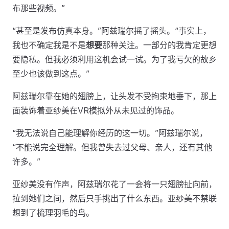
布那些视频。”
“甚至是发布仿真本身。”阿兹瑞尔摇了摇头。“事实上，
我也不确定我是不是
想要
那种关注。一部分的我肯定更想
要隐私。但我必须利用这机会试一试。为了我亏欠的故乡
至少也该做到这点。”
阿兹瑞尔靠在她的翅膀上，让头发不受拘束地垂下，那上
面装饰着亚纱美在VR模拟外从未见过的饰品。
“我无法说自己能理解你经历的这一切。”阿兹瑞尔说，
“不能说完全理解。但我曾失去过父母、亲人，还有其他
许多。”
亚纱美没有作声，阿兹瑞尔花了一会将一只翅膀扯向前，
拉到她们之间，然后只手挑出了什么东西。亚纱美不禁联
想到了梳理羽毛的鸟。