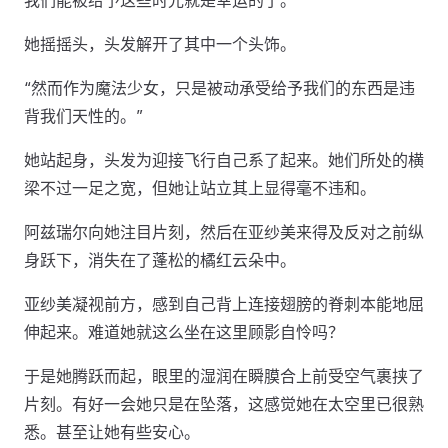
我们能被给予这些时光就是幸运的了。”
她摇摇头，头发解开了其中一个头饰。
“然而作为魔法少女，只是被动承受给予我们的东西是违
背我们天性的。”
她站起身，头发为迎接飞行自己系了起来。她们所处的横
梁不过一足之宽，但她让站立其上显得毫不违和。
阿兹瑞尔向她注目片刻，然后在亚纱美来得及反对之前纵
身跃下，消失在了蓬松的橘红云朵中。
亚纱美凝视前方，感到自己背上连接翅膀的脊刺本能地屈
伸起来。难道她就这么坐在这里顾影自怜吗？
于是她腾跃而起，眼里的湿润在瞬膜合上前受空气裹挟了
片刻。有好一会她只是在坠落，这感觉她在太空里已很熟
悉。甚至让她有些安心。