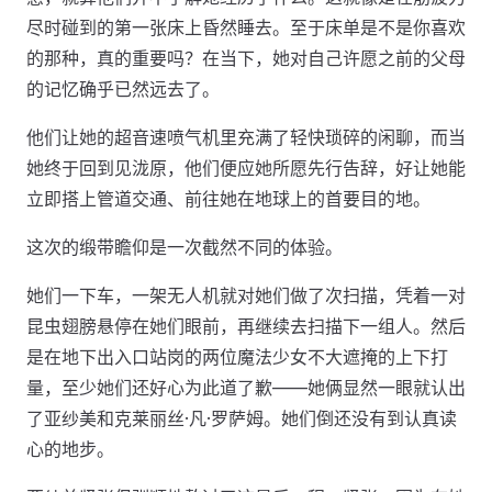
尽时碰到的第一张床上昏然睡去。至于床单是不是你喜欢
的那种，真的重要吗？在当下，她对自己许愿之前的父母
的记忆确乎已然远去了。
他们让她的超音速喷气机里充满了轻快琐碎的闲聊，而当
她终于回到见泷原，他们便应她所愿先行告辞，好让她能
立即搭上管道交通、前往她在地球上的首要目的地。
这次的缎带瞻仰是一次截然不同的体验。
她们一下车，一架无人机就对她们做了次扫描，凭着一对
昆虫翅膀悬停在她们眼前，再继续去扫描下一组人。然后
是在地下出入口站岗的两位魔法少女不大遮掩的上下打
量，至少她们还好心为此道了歉——她俩显然一眼就认出
了亚纱美和克莱丽丝·凡·罗萨姆。她们倒还没有到认真读
心的地步。