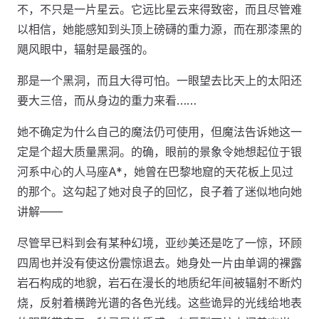
不，不只是一片星云。它远比星云来得致密，而且尽管难
以相信，她能感知到头顶上磅礴的重力源，而在那漆黑的
飓风眼中，辐射是最强的。
那是一个黑洞，而且大得可怕。一眼望去比天上的太阳还
要大三倍，而从身边的重力来看……
她不确定为什么自己的魔法仍可使用，但魔法告诉她这一
定是个超大质量黑洞。的确，眼前的景象令她想起位于银
河系中心的人马座A*，她曾在巴黎地窟的天花板上见过
的那个。这勾起了她对良子的回忆，良子着了迷似地向她
讲解——
尽管早已料到会有某种幻境，亚纱美还是吃了一惊，环顾
四周也并没有使这份震惊退去。她身处一片由单调的裸露
岩石构成的地貌，岩石在漫长的地质纪年间被辐射不断灼
烧，反射着横跨光谱的各色光线。这些诡异的光线给地表