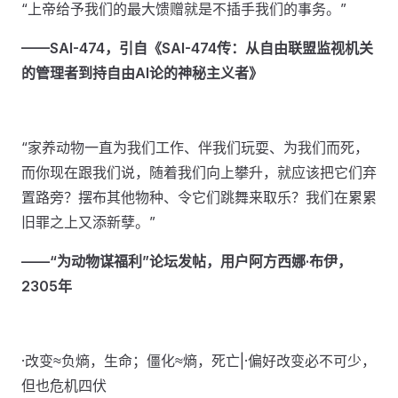
“上帝给予我们的最大馈赠就是不插手我们的事务。”
——SAI-474，引自《SAI-474传：从自由联盟监视机关
的管理者到持自由AI论的神秘主义者》
“家养动物一直为我们工作、伴我们玩耍、为我们而死，
而你现在跟我们说，随着我们向上攀升，就应该把它们弃
置路旁？摆布其他物种、令它们跳舞来取乐？我们在累累
旧罪之上又添新孽。”
——“为动物谋福利”论坛发帖，用户阿方西娜·布伊，
2305年
·改变≈负熵，生命；僵化≈熵，死亡|·偏好改变必不可少，
但也危机四伏