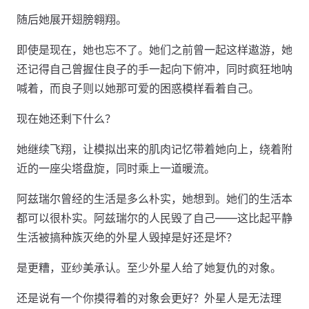
随后她展开翅膀翱翔。
即使是现在，她也忘不了。她们之前曾一起这样遨游，她
还记得自己曾握住良子的手一起向下俯冲，同时疯狂地呐
喊着，而良子则以她那可爱的困惑模样看着自己。
现在她还剩下什么？
她继续飞翔，让模拟出来的肌肉记忆带着她向上，绕着附
近的一座尖塔盘旋，同时乘上一道暖流。
阿兹瑞尔曾经的生活是多么朴实，她想到。她们的生活本
都可以很朴实。阿兹瑞尔的人民毁了自己——这比起平静
生活被搞种族灭绝的外星人毁掉是好还是坏？
是更糟，亚纱美承认。至少外星人给了她复仇的对象。
还是说有一个你摸得着的对象会更好？外星人是无法理