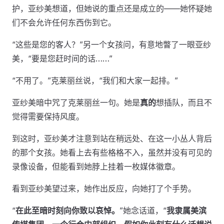
护，亚纱美想道，但她说的重点还是成立的——她怀疑她
们不会允许任何东西伤到它。
“这些是您的客人？”另一个女孩问，有意地瞥了一眼亚纱
美，“要是您赶时间的话……”
“不用了。”克莱丽丝说，“我们和大家一起排。”
亚纱美暗中咒了克莱丽丝一句。她是
真的
想插队，而且不
觉得需要保持风度。
到这时，亚纱美才注意到站在稍远处、在这一小丛人背后
的那个女孩。她看上去有些格格不入，虽然并没有可见的
录像设备，但能看到她脖上挂着一枚媒体徽章。
看到亚纱美望过来，她作出反应，向她打了个手势。
“
在此至暗时刻向你致以哀悼。
”她念话道，“
我隶属美滨