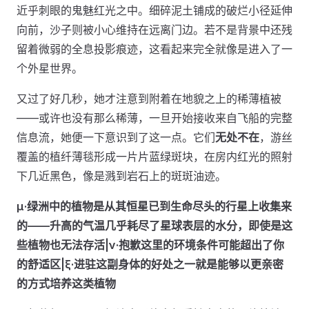
近乎刺眼的鬼魅红光之中。细碎泥土铺成的破烂小径延伸
向前，沙子则被小心维持在远离门边。若不是背景中还残
留着微弱的全息投影痕迹，这看起来完全就像是进入了一
个外星世界。
又过了好几秒，她才注意到附着在地貌之上的稀薄植被
——或许也没有那么稀薄，一旦开始接收来自飞船的完整
信息流，她便一下意识到了这一点。它们
无处不在
，游丝
覆盖的植纤薄毯形成一片片蓝绿斑块，在房内红光的照射
下几近黑色，像是溅到岩石上的斑斑油迹。
μ·绿洲中的植物是从其恒星已到生命尽头的行星上收集来
的——升高的气温几乎耗尽了星球表层的水分，即使是这
些植物也无法存活|ν·抱歉这里的环境条件可能超出了你
的舒适区|ξ·进驻这副身体的好处之一就是能够以更亲密
的方式培养这类植物