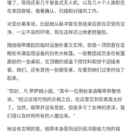
慢了，现场还有几千架各式无人机、以及几十个人类职员
在来回穿梭，做着确认、扫描和对接的工作。
对亚纱美来说，比起她从脉冲星任务结束后就在忍受的洁
净、一尘不染的环境，现在这样还让她更舒服些。
围绕缎带建起的临时设施朴素又实用，就是一顶刻意在显
眼处布满监视设备的白色大帐篷。一些教团成员坐在帐篷
跟前的一张桌前，在顶棚的遮盖下用饮料和饼干迎接来
客。她们，还有其他一些朝圣者，在看到她们过来时站了
起来。
“您好，凡·罗萨姆小姐。”其中一位用标准语略带恭敬地
说，“经过这场可怕的灾祸之后，在这里见到您真是太好
了。当然，缎带并没有受损，但是多亏了女神的恩泽，我
们得以及时将所有的人撤出来。”
她没有言明的是，缎带本身受到战列巡洋舰级力场的保