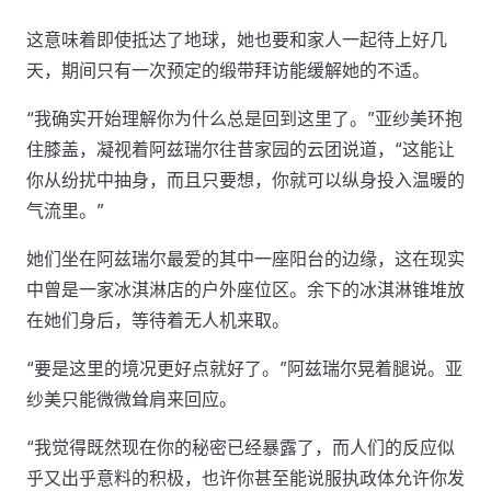
这意味着即使抵达了地球，她也要和家人一起待上好几
天，期间只有一次预定的缎带拜访能缓解她的不适。
“我确实开始理解你为什么总是回到这里了。”亚纱美环抱
住膝盖，凝视着阿兹瑞尔往昔家园的云团说道，“这能让
你从纷扰中抽身，而且只要想，你就可以纵身投入温暖的
气流里。”
她们坐在阿兹瑞尔最爱的其中一座阳台的边缘，这在现实
中曾是一家冰淇淋店的户外座位区。余下的冰淇淋锥堆放
在她们身后，等待着无人机来取。
“要是这里的境况更好点就好了。”阿兹瑞尔晃着腿说。亚
纱美只能微微耸肩来回应。
“我觉得既然现在你的秘密已经暴露了，而人们的反应似
乎又出乎意料的积极，也许你甚至能说服执政体允许你发