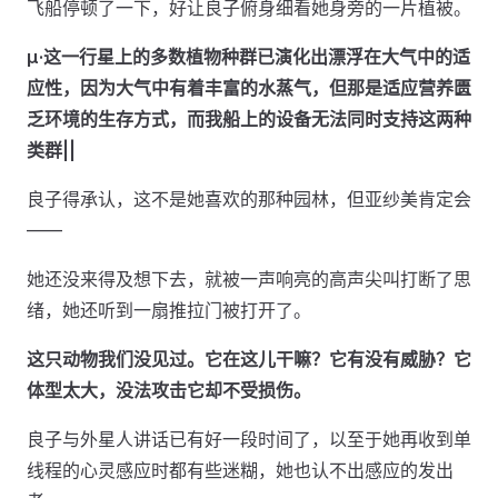
飞船停顿了一下，好让良子俯身细看她身旁的一片植被。
μ·这一行星上的多数植物种群已演化出漂浮在大气中的适
应性，因为大气中有着丰富的水蒸气，但那是适应营养匮
乏环境的生存方式，而我船上的设备无法同时支持这两种
类群||
良子得承认，这不是她喜欢的那种园林，但亚纱美肯定会
——
她还没来得及想下去，就被一声响亮的高声尖叫打断了思
绪，她还听到一扇推拉门被打开了。
这只动物我们没见过。它在这儿干嘛？它有没有威胁？它
体型太大，没法攻击它却不受损伤。
良子与外星人讲话已有好一段时间了，以至于她再收到单
线程的心灵感应时都有些迷糊，她也认不出感应的发出