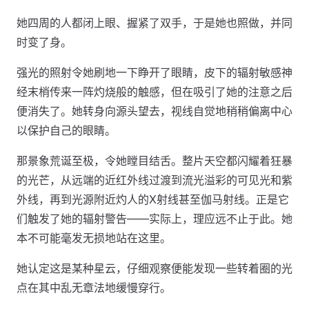
她四周的人都闭上眼、握紧了双手，于是她也照做，并同
时变了身。
强光的照射令她刷地一下睁开了眼睛，皮下的辐射敏感神
经末梢传来一阵灼烧般的触感，但在吸引了她的注意之后
便消失了。她转身向源头望去，视线自觉地稍稍偏离中心
以保护自己的眼睛。
那景象荒诞至极，令她瞠目结舌。整片天空都闪耀着狂暴
的光芒，从远端的近红外线过渡到流光溢彩的可见光和紫
外线，再到光源附近灼人的X射线甚至伽马射线。正是它
们触发了她的辐射警告——实际上，理应远不止于此。她
本不可能毫发无损地站在这里。
她认定这是某种星云，仔细观察便能发现一些转着圈的光
点在其中乱无章法地缓慢穿行。