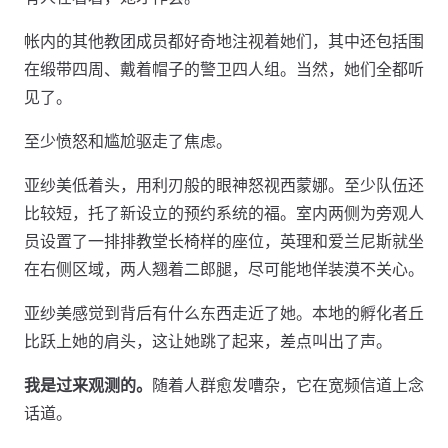
帐内的其他教团成员都好奇地注视着她们，其中还包括围
在缎带四周、戴着帽子的警卫四人组。当然，她们全都听
见了。
至少愤怒和尴尬驱走了焦虑。
亚纱美低着头，用利刃般的眼神怒视西蒙娜。至少队伍还
比较短，托了新设立的预约系统的福。室内两侧为旁观人
员设置了一排排教堂长椅样的座位，英理和爱兰尼斯就坐
在右侧区域，两人翘着二郎腿，尽可能地佯装漠不关心。
亚纱美感觉到背后有什么东西走近了她。本地的孵化者丘
比跃上她的肩头，这让她跳了起来，差点叫出了声。
我是过来观测的。
随着人群愈发嘈杂，它在宽频信道上念
话道。