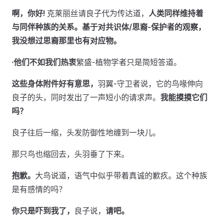
啊，你好!
克莱丽丝请良子代为传达道，
人类同样维持着
与同伴种族的关系。基于对共识体/思裔-保护者的观察，
我没想过思裔那里也有对应物。
·他们不如我们热衷
繁盛-植物学者只是简短答道。
这些身体附件好有意思，
羽翼-守卫者说，它的鸟喙伸向
良子的头，同时发出了一声短小的请求声。
我能摸摸它们
吗？
良子往后一缩，头发防御性地缠到一块儿。
那只鸟也缩回去，头羽垂了下来。
抱歉。
大鸟说道，语气中似乎带着真诚的歉疚。这个种族
是有感情的吗？
你只是吓到我了，
良子说，
请吧。