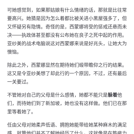
可她感觉到，如果那姑娘有什么情绪的话，那就是比往常
要高兴。她猜是因为怎么着都比被关进小黑屋强多了，但
又怀疑另有隐情。奇怪的是，西蒙娜将受的惩戒还悬而未
决——执政体甚至都没有公布她在良子之死中起的作用。
亚纱美的战术电脑说这对西蒙娜来说是好兆头，让她大为
懊恼。
除此之外，西蒙娜显然在期待她们缎带瞻仰之行的结果。
这又是令亚纱美想了却此行的一个原因，不过，还有最后
一关要过。
不管她对自己的父母是什么感情，她都不能只是
躲着
他
们，而待她们到了新加坡，她也没有这样做。他们已在那
里等着她了。
任由父母对她柔声低语、拥抱她能带给她某种麻木的满足
感，就算他们并不了解她经历了什么。这就像是在筋疲力