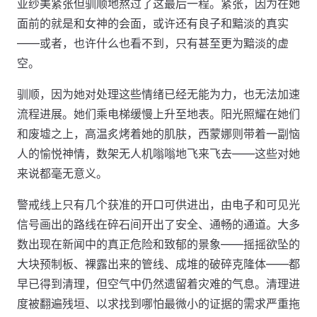
亚纱美紧张但驯顺地熬过了这最后一程。紧张，因为在她
面前的就是和女神的会面，或许还有良子和黯淡的真实
——或者，也许什么也看不到，只有甚至更为黯淡的虚
空。
驯顺，因为她对处理这些情绪已经无能为力，也无法加速
流程进展。她们乘电梯缓慢上升至地表。阳光照耀在她们
和废墟之上，高温炙烤着她的肌肤，西蒙娜则带着一副恼
人的愉悦神情，数架无人机嗡嗡地飞来飞去——这些对她
来说都毫无意义。
警戒线上只有几个获准的开口可供进出，由电子和可见光
信号画出的路线在碎石间开出了安全、通畅的通道。大多
数出现在新闻中的真正危险和致郁的景象——摇摇欲坠的
大块预制板、裸露出来的管线、成堆的破碎克隆体——都
早已得到清理，但空气中仍然遗留着灾难的气息。清理进
度被翻遍残垣、以求找到哪怕最微小的证据的需求严重拖