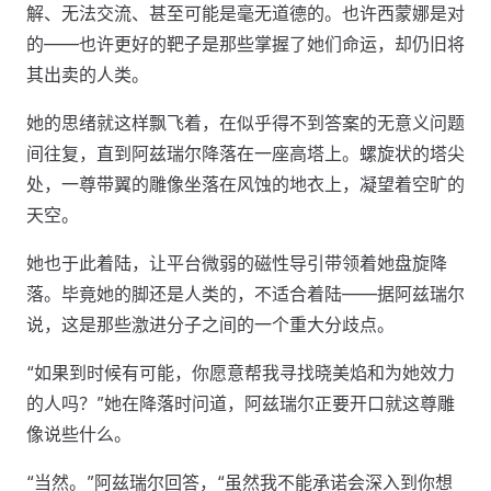
解、无法交流、甚至可能是毫无道德的。也许西蒙娜是对
的——也许更好的靶子是那些掌握了她们命运，却仍旧将
其出卖的人类。
她的思绪就这样飘飞着，在似乎得不到答案的无意义问题
间往复，直到阿兹瑞尔降落在一座高塔上。螺旋状的塔尖
处，一尊带翼的雕像坐落在风蚀的地衣上，凝望着空旷的
天空。
她也于此着陆，让平台微弱的磁性导引带领着她盘旋降
落。毕竟她的脚还是人类的，不适合着陆——据阿兹瑞尔
说，这是那些激进分子之间的一个重大分歧点。
“如果到时候有可能，你愿意帮我寻找晓美焰和为她效力
的人吗？”她在降落时问道，阿兹瑞尔正要开口就这尊雕
像说些什么。
“当然。”阿兹瑞尔回答，“虽然我不能承诺会深入到你想