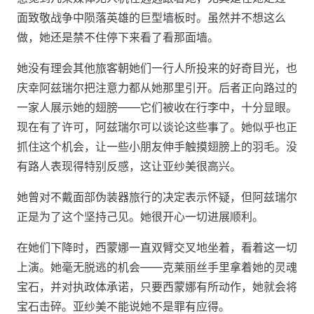
面致敬战争中陨落英雄的巨型墙板时。虽然并不想这么
做，她还是禁不住停下来看了看那面墙。
她没有理会其他旅客朝她们一行人所投来的好奇目光，也
庆幸阿兹瑞尔把注意力都从她那里引开。后者正向路过的
一家人展示她的翅膀——它们被收在行李中，十分显眼。
现在有了许可，阿兹瑞尔可以谈论这些事了。她似乎也正
抓住这个机会，让一些小朋友伸手触摸翅膀上的羽毛。没
有路人表现得特别反感，这让亚纱美很高兴。
她曾对不戴面部伪装器旅行的决定表示怀疑，但阿兹瑞尔
正是为了这个坚持己见。她很开心一切进展顺利。
在她们下降时，西蒙娜一直双臂交叉地坐着，看着这一切
上演。她毫无脱逃的机会——克莱丽丝手里拿着她的灵魂
宝石，并对执政体承诺，只要西蒙娜有所动作，她就会将
宝石击碎。亚纱美不能说她不是罪有应得。