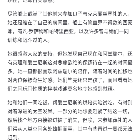
现在，她却备受煎熬。
尽管船上载满了其他前来参加良子与克莱丽丝葬礼的人，
她还是缩在了自己的房间里。船上有简直算不得数的西蒙
娜，有凡·罗萨姆和帕特里西亚，以及许多曾与她们一同
训练和战斗过的人。
她很感激大家的支持，但她发现自己现在和阿兹瑞尔，还
有英理和爱兰尼斯这对悲痛欲绝的保镖待在一起的时间最
多。她一直都很喜欢阿兹瑞尔的陪伴，随着时间的推移也
对两位保镖渐生好感。她们毕竟还只是孩子，而且看着她
们之间玩闹性质的拌嘴戏谑莫名地令她感到慰藉。
她和她们一同吃饭，帮爱兰尼斯的烘焙实验试吃，有时则
对着深邃的太空发呆。一部分的她想要赶紧了结这一切，
然后找个地方直接躲进被子消失，但唉，来参加葬礼的人
们得从人类空间各处蜂拥而至，其中有些再过一周都无法
赶到。