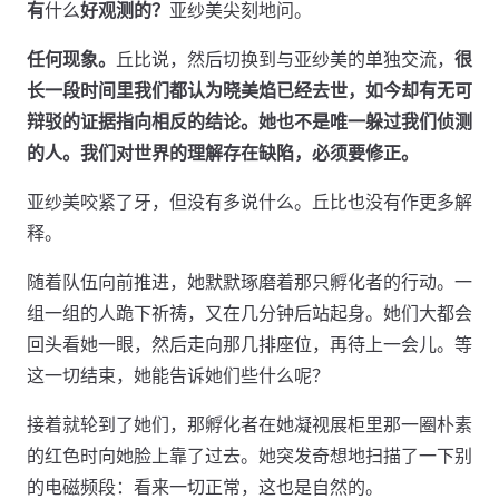
有
什么
好观测的？
亚纱美尖刻地问。
任何现象。
丘比说，然后切换到与亚纱美的单独交流，
很
长一段时间里我们都认为晓美焰已经去世，如今却有无可
辩驳的证据指向相反的结论。她也不是唯一躲过我们侦测
的人。我们对世界的理解存在缺陷，必须要修正。
亚纱美咬紧了牙，但没有多说什么。丘比也没有作更多解
释。
随着队伍向前推进，她默默琢磨着那只孵化者的行动。一
组一组的人跪下祈祷，又在几分钟后站起身。她们大都会
回头看她一眼，然后走向那几排座位，再待上一会儿。等
这一切结束，她能告诉她们些什么呢？
接着就轮到了她们，那孵化者在她凝视展柜里那一圈朴素
的红色时向她脸上靠了过去。她突发奇想地扫描了一下别
的电磁频段：看来一切正常，这也是自然的。