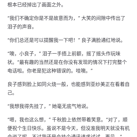
根本已经掉出了画面之外。
“我们不确定你是不是故意而为，” 大笑的间隙中传出了
泪子的声音。
“你们总还是可以提醒我一下吧！” 良子满脸通红地说。
“噢，小良子，” 泪子一手捂上前额，摇了摇头作玩味
状。“最有趣的当然还是在你没有发现的情况下打完整个
电话啦。你老是犯这种错误的。哇噢。”
良子感到脸上如同火烧一般，也能感到亚纱美正在看着自
己。
“我想我得先挂了，” 她毫无底气地说。
“嗯，我也这么想，” 千秋脸上依然带着笑意。“对了，顺
便祝个生日快乐。虽说不是今天，但没准我明天就没有机
会说了呢。不过我还是会挂个通讯请求试试。再见。”