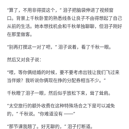
“算了，不用非得提这个，” 泪子把脑袋伸进了视频窗
口。背景上千秋卧室的熟悉线条让良子不由得想起了自己
从前的生活。她本想找机会和千秋单独聊聊，但泪子刚好
在那里做客。
“别再打搅这一对了吧，” 泪子说着，看了千秋一眼。
然后又对良子说：
“喂，等你俩结婚的时候，要不要考虑出钱让我们飞过来
当伴娘？我听说你俩现在挣的分配券相当不少。”
千秋瞪了泪子一眼，然后似乎放松下来，耸了耸肩。
“太空旅行的额外收费在这种特殊场合之下是可以减免
的，” 千秋说。“你难道没有 ——”
“那节课我翘了。好无聊的，” 泪子打断道。