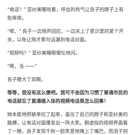
“电话？” 亚纱美嘟哝着，呼出的热气让良子的脖子上有
些痒痒。
“嗯，” 良子一边悄声回应，一边关上了意识里的某个开
关，以免让刚才那句话漏到电话对面。
“视频吗？” 亚纱美睡眼惺忪地问。
“嗯，当 ——”
良子瞪大了双眼。
等等，我没有这么傻吧。我可不会因为习惯了普通市民的
电话就忘了直通植入体的视频电话是怎么回事！
她本能地把被单拉了起来，盖住了自己的脖子和亚纱美的
胳膊，让电话对面爆发出一阵大笑。朝虚拟的视频界面看
了一眼，良子发现千秋一脸笑意地掩上了嘴巴，而泪子则