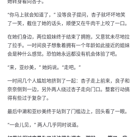
她转身看向杏子。
“你马上就会知道了，” 没等良子提问，杏子就坏坏地笑
了一笑，截住了她的话头，顺便又在牛肉干上咬了一口。
在她们身边，两位姐妹终于结束了拥抱，又意犹未尽地拉
了拉手。一时间良子想象着拥有一个年龄如此接近的姐妹
会是种什么感觉。恐怕她永远都没有机会体验了吧。
“来，亚纱美，” 她妈说。“走吧。”
一时间几个人尴尬地挤到了一起：杏子走上前来，良子和
奈奈侧到一边，另外两人绕过杏子走向门口。整套行动搞
得有些过于复杂了。
最后中濑和亚纱美终于站到了门槛边上，回头看了一眼。
“一会儿见，” 两人几乎同时说道。