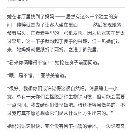
她在客厅里找到了妈妈 —— 居然有这么一个独立的房
间，纯粹就是为了让客人坐在里面！—— 然后发现她紧
皱着眉头，正看着手里的一张纸发愣。因为纸张实在是太
过罕见，这一下子就勾起了良子的兴趣，但一见她们过
来，她妈妈就把纸折了两折，塞进了裤兜里。
“看来你俩睡得不错？” 她抢在良子前面问道。
“哦，是不错，” 亚纱美答道。
“很好。我想你们或许觉得这很自然吧，清晨睡上一小
觉。总有一天你们会摆脱那种生物钟习惯，但可能会需要
一点时间。我去给你们做早饭吧。蛋还挺容易做熟的，不
过我可真不愿意想象它们是从什么地方生出来的。”
她妈妈语速很快，完全没有留下插嘴的余地，一边说着又