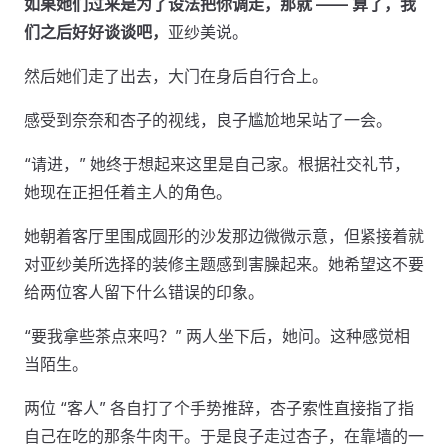
如果她们过来是为了设法把你调走，那就 —— 算了，我
们之后好好谈谈吧，
亚纱美说。
然后她们走了出去，大门在身后自行合上。
感受到奈奈和杏子的视线，良子尴尬地呆站了一会。
“请进，” 她终于想起来这里是自己家。根据社交礼节，
她现在正担任着主人的角色。
她朝着客厅里围成圆形的沙发那边微微示意，但紧接着就
对亚纱美所选择的装修主题感到害臊起来。她希望这不要
给两位客人留下什么错误的印象。
“要我拿些茶点来吗？” 两人坐下后，她问。这种感觉相
当陌生。
两位 “客人” 各自打了个手势推辞，杏子索性直接指了指
自己在吃的那条牛肉干。于是良子走过杏子，在靠墙的一