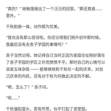
“真的？” 她勉强做出了一个泛泛的回答。“那还真是……
意外。”
千秋削肩一耸，动作颇为优美。
“我也没有那么惊讶啦。你还记得我们刚升初中那时候，
我最后没有去杏子学园的事情吗？”
良子当然记得。她记得自己当时正因为家庭住址刚好落在
了杏子学园的学区之外而愤愤不平。那时自己的心情可以
说是五味杂陈 —— 能够继续和千秋在一起的庆幸，对自
己庆幸的内疚，还有对千秋为何做此决定的不解。
“嗯，怎么了？” 良子问。
“呃……”
千秋皱起眉头，若有所思，似乎打起了退堂鼓。