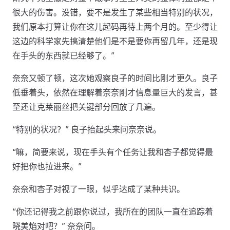
很大的伤害。没错，要不是发生了某些相当特别的状况，
我们原本打算让你在这儿起码再待上两个月的。至少得让
这边的科学家先搞清楚他们是不是要你再留几年，还是现
在手头的东西就已经够了。”
奈奈又顿了顿，这次她观察良子的时间比刚才更久。良子
低垂着头，依然在理解着奈奈刚才信息量巨大的发言，甚
至还让克莱丽丝把关键部分回放了几遍。
“特别的状况？” 良子抬起头来问奈奈说。
“嘛，简要来说，现在手头有个任务让我和杏子都觉得最
好把你也拉进来。”
奈奈和杏子对视了一眼，似乎达成了某种共识。
“你还记得我之前跟你说过，我所在的团队一直在追踪着
晓美焰对吧？” 奈奈问。