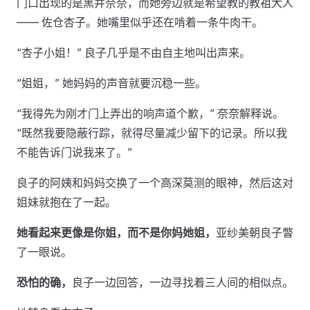
门口出现的是黑井奈奈，而她旁边就是希望教的教祖大人
—— 佐仓杏子。她嘴里似乎还在啃着一条牛肉干。
“杏子小姐！” 良子几乎是不由自主地叫出声来。
“姐姐，” 她妈妈的声音就要沉稳一些。
“我得先为刚才门上弄出的响声道个歉，” 奈奈解释说。
“既然我要隐蔽行踪，就得尽量减少留下的记录。所以我
不能告诉门说我来了。”
良子的阿姨和妈妈交换了一个高深莫测的眼神，然后这对
姐妹就抱在了一起。
她看起来更像是你姐，而不是你妈她姐，
亚纱美朝良子瞥
了一眼说。
恐怕的确，
良子一边回答，一边寻找着三人间的相似点。