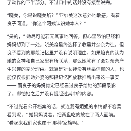
了动作的下半部分。不过口中的话并没有接茬说完。
“晓美，你是说晓美焰？” 亚纱美这次意外地敏感，看着
良子问道。“你这个阿姨认识她本人？”
“是的，” 她尽可能若无其事地回答，但心里恐怕已经和
妈妈想到了一处。晓美焰最终选择了收黑井奈奈为徒，但
良子看到的那段记忆里并没有说明理由。如果焰真的认为
她的女神和自己家里有所联系，那么她就有了会对奈奈产
生兴趣的充分理由。就算是对女神没有丝毫信仰的人，也
能仅仅根据她外婆的那段记忆回放就推断出来这一事实
—— 而良子的妈妈肯定已经看过良子给她的那段录影
了。哪怕她之后并没有提起过其中的内容。
“不过光看公开档案的话，就连我
有姐姐
的事情都不容易
看到呢，” 她妈妈说着，把两盘吃的放在了两人面前。
“看起来我们家也属于‘那种’家族啊。”