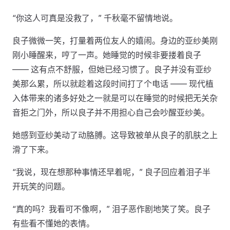
“你这人可真是没救了，” 千秋毫不留情地说。
良子微微一笑，打量着两位友人的嬉闹。身边的亚纱美刚
刚小睡醒来，哼了一声。她睡觉的时候非要搂着良子
—— 这有点不舒服，但她已经习惯了。良子并没有亚纱
美那么累，所以就趁着这段时间打了个电话 —— 现代植
入体带来的诸多好处之一就是可以在睡觉的时候把无关杂
音拒之门外，所以良子并不用担心自己会吵醒亚纱美。
她感到亚纱美动了动胳膊。这导致被单从良子的肌肤之上
滑了下来。
“我说，现在想那种事情还早着呢，” 良子回应着泪子半
开玩笑的问题。
“真的吗？我看可不像啊，” 泪子恶作剧地笑了笑。良子
有些看不懂她的表情。