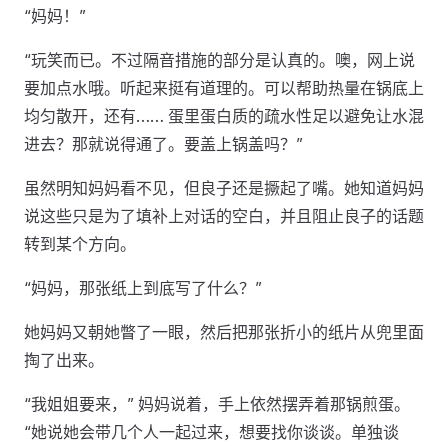
“妈妈！”
“玩笑而已。不过隔音措施的部分是认真的。噢，网上说
要加点水哦。听起来挺有道理的。可以帮助热量在锅底上
均匀散开，还有…… 蛋里蛋白质的疏水性足以避免让水混
进去？那就说得通了。要盖上锅盖吗？”
虽然明知妈妈看不见，但良子还是撅起了嘴。她知道妈妈
说这些只是为了填补上对话的空白，并且阻止良子的话题
转到某个方向。
“妈妈，那张纸上到底写了什么？”
她妈妈又朝她瞥了一眼，然后把那张折小的纸片从兜里面
掏了出来。
“我姐姐要来，” 妈妈说着，手上依然摆弄着那锅煎蛋。
“她说她会带几个人一起过来，想要找你谈谈。单独谈