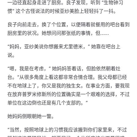
一边径直起身走进了厨房。良子发现，听到 “生物钟习
惯” 这个古怪说法的时候亚纱美脸上轻轻抖了一抖。
良子向前走去，换了个位置，以便隔着就餐用的吧台看到
厨房里的状况。她想问问那张纸的事情，但……
“妈妈，亚纱美说你想搬来尤里德米，” 她靠在吧台上
说。
“嗯，我是在考虑，” 她妈妈答着话，但脸依然朝着灶
台。“从很多角度上看这都非常合情合理。我父母都已经
不在地球上了，你又是我的独生女。在事业方面，要我现
在放弃普罗米修斯所的位置确实是一个艰难的选择，不过
单位在这边倒也还是有几个支部的。”
她妈妈侧眼朝她一瞥。
“当然，按照地球上的习惯我应该搬到你们家里来，不过