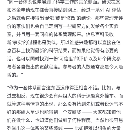
“同一套体系也伸展到了科学工作的其余侧面。研究提案
和基金申请现在都会直接贴到网上，经过一系列 AI 评估
之后就会直接得出‘给钱’或是‘修改’的结论。那些管理元评
价的家伙们也会自己定期写一些研究方向发给各个实验
室，并且用一套同样的体系管理起来。信息百科吸收
新‘事实’的过程也是类似。所以谁感兴趣都可以直接在信
息百科上找到最新的科研结果，而如果他觉得有必要的
话，也可以同时找到一份‘可信度’的评价以及每个研究参
与者各自做出的贡献程度。参与者的人数通常都是令人咂
舌的。”
“作为一套体系而言这东西运作得还相当不错。比如，与
过去相反，现在很少会有两组人的科研课题意外撞车。而
就算这种事情真的出现，那么没有抢到先机或者说运气不
好的那组人至少也能得到一个安慰奖 —— 大家都知道他
们在做什么，也知道他们做到了何种程度。当然也很容易
列举出这一体系的某些弊端 —— 比如把难以想象的大量